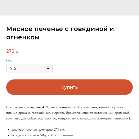
Мясное печенье с говядиной и
ягненком
270
р.
Вес
Купить
Состав: мясо говядины 45%, мясо ягненка 12 %, картофель, яичный порошок,
пивные дрожжи, говяжий жир, морковь, брокколи, шпинат, витамин-минеральный
комплекс для собак, расторопна, хондроитин, глюкозамин, розмарин и витамин Е.
размер печенья примерно 2*1 см.
в одной упаковке 50гр - 40-50 печенек.